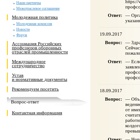
https:
Наши партнеры
профсо
Межотраслевое соглашение
Ответ:
— Орга
Молодежная политика
указан
Молодежная комиссия
Новости
19.09.2017
Форум
Вопрос:
— Здра
Ассоциация Российских
Сейчас
профсоюзов оборонных
отраслей промышленности
пожало
Ответ:
— Если
Международное
сотрудничество
заявле
профсо
Устав
профсо
и нормативные документы
Рекомендуем посетить
18.09.2017
Вопрос:
— Объя
Вопрос-ответ
ведени
от име
Контактная информация
считат
работн
колдог
превыш
Ответ:
— Норм