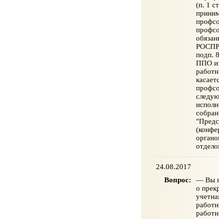
(п. 1 
приним
профсо
профсо
обязан
РОСПРО
подп. 
ППО из
работн
касает
профсо
следу
исполн
собран
"Предс
(конфе
органо
отдел
24.08.2017
Вопрос:
— Вы п
о прек
учетна
работн
работн