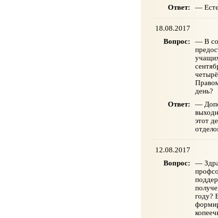
Ответ:
— Есте
18.08.2017
Вопрос:
— В со
предос
учащих
сентяб
четырё
Правом
день?
Ответ:
— Допо
выходн
этот д
отдело
12.08.2017
Вопрос:
— Здра
профсо
поддер
получе
году? 
формир
копееч