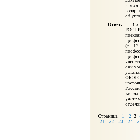
в этом
возвра
об упл
Ответ:
— В от
РОСПРО
прекра
профсо
(ст. 1
профсо
профсо
членст
они хр
устано
ОБОР
настоя
Россий
заседа
учете 
отдело
Страница
1
2
3
21
22
23
24
2