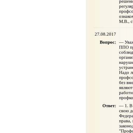
решени
регуля
профсо
ознако
М.В., 
27.08.2017
Вопрос:
— Уваж
ППО пр
соблюд
органи
наруше
устран
Надо л
профсо
без вм
являют
работн
профко
Ответ:
— 1. В
свою д
Федера
права,
законо
"Профс