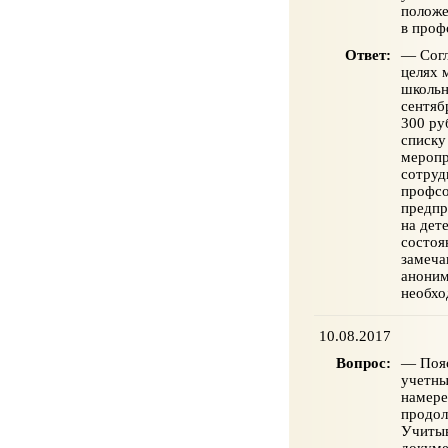
положе
в проф
Ответ:
— Согл
целях 
школьн
сентяб
300 руб
списку
меропр
сотруд
профсо
предпр
на дет
состоя
замеча
аноним
необхо
10.08.2017
Вопрос:
— Пояс
учетны
намере
продол
Учитыв
докуме