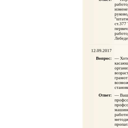
работо
измене
руково
"штатн
ст.377
первич
работо
Лебеде
12.09.2017
Вопрос:
— Хоте
касающ
органи
возрас
грамот
возмож
станов
Ответ:
— Ваше
профсо
профсо
машино
работн
методи
пропаг