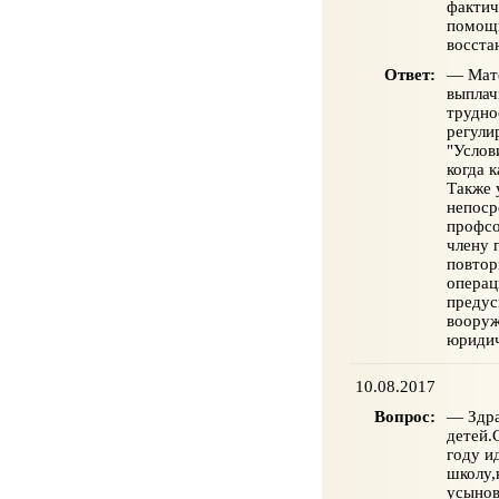
фактич
помощь
восста
Ответ:
— Мате
выплач
трудно
регули
"Услов
когда 
Также 
непоср
профсо
члену 
повтор
операц
предус
вооруж
юриди
10.08.2017
Вопрос:
— Здра
детей.
году и
школу,
усынов