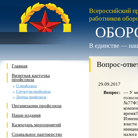
Всероссийский п
работников обор
ОБОР
В единстве — наш
Вопрос-отве
Главная
Визитная карточка
профсоюза
29.09.2017
О профсоюзе
Структура профсоюза
Вопрос:
— У ме
Лидеры профсоюза
голосо
№77Ф32
Организации профсоюза
компен
время!
Наши издания
Измени
власти
Календарь мероприятий
инициа
Социальное партнерство
налога