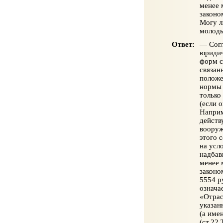
менее 
законо
Могу л
молоды
Ответ:
— Согл
юридич
форм с
связан
положе
нормы 
только
(если 
Наприм
действ
вооруж
этого 
на усл
надбав
менее 
законо
5554 р
означа
«Отрас
указан
(а име
(ст.22