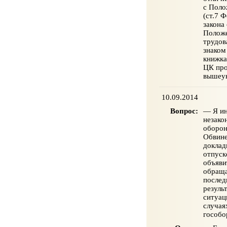
с Поло
(ст.7 
закона
Положе
трудов
знаком
книжка
ЦК про
вышеук
10.09.2014
Вопрос:
— Я ин
незако
оборон
Обвине
доклад
отпуск
объяви
обраща
послед
резуль
ситуац
случая
гособо