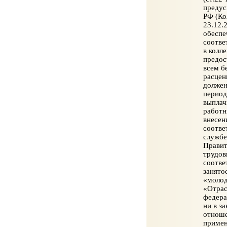
предус
РФ (Ко
23.12.
обеспе
соотве
в колл
предос
всем б
расцен
должен
период
выплач
работн
внесен
соотве
службе
Правит
трудов
соотве
занято
«молод
«Отрас
федера
ни в з
отноше
примен