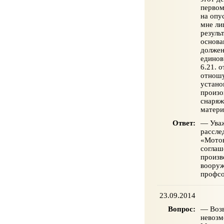
первом
на опу
мне ли
резуль
основа
должен
единов
6.21. 
отношу
устано
произо
снаряж
матери
Ответ:
— Уваж
рассле
«Мотов
соглаш
произв
вооруж
профсо
23.09.2014
Вопрос:
— Возв
невозм