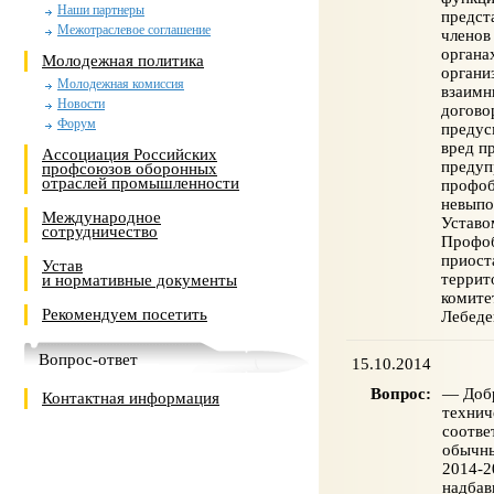
Наши партнеры
предст
Межотраслевое соглашение
членов
органа
Молодежная политика
органи
Молодежная комиссия
взаимн
Новости
догово
Форум
предус
вред п
Ассоциация Российских
предуп
профсоюзов оборонных
отраслей промышленности
профоб
невыпо
Международное
Уставо
сотрудничество
Профоб
приост
Устав
террит
и нормативные документы
комите
Рекомендуем посетить
Лебеде
Вопрос-ответ
15.10.2014
Вопрос:
— Добр
Контактная информация
технич
соотв
обычны
2014-2
надбав