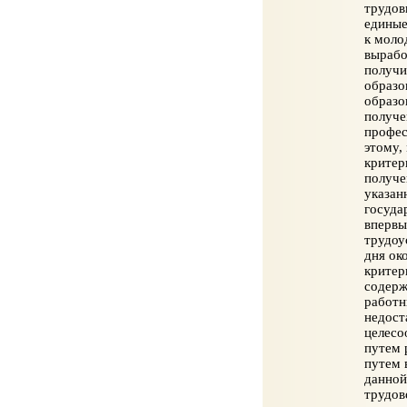
трудов
единые
к моло
вырабо
получи
образо
образо
получе
профес
этому,
критер
получе
указан
госуда
впервы
трудоу
дня ок
критер
содерж
работн
недост
целесо
путем 
путем 
данной
трудов