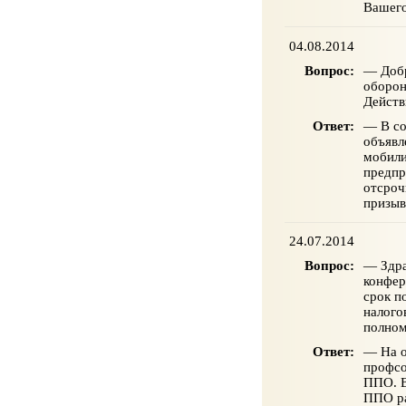
Вашего
04.08.2014
Вопрос:
— Добр
оборон
Действ
Ответ:
— В со
объявл
мобили
предпр
отсроч
призыв
24.07.2014
Вопрос:
— Здра
конфер
срок п
налого
полном
Ответ:
— На о
профсо
ППО. В
ППО ра