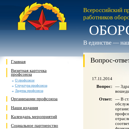
Всероссийский п
работников обор
ОБОР
В единстве — наш
Вопрос-отве
Главная
Визитная карточка
профсоюза
17.11.2014
О профсоюзе
Структура профсоюза
Вопрос:
— Здра
Лидеры профсоюза
вошедш
Организации профсоюза
Ответ:
— В ст
обслуж
Наши издания
органи
профсо
Календарь мероприятий
отрасл
соотве
Социальное партнерство
функци