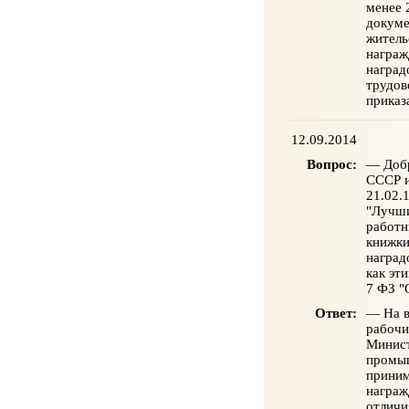
менее 
докуме
житель
награж
наград
трудов
приказ
12.09.2014
Вопрос:
— Добр
СССР и
21.02.
"Лучши
работн
книжки
наград
как эт
7 ФЗ "
Ответ:
— На в
рабочи
Минист
промыш
приним
награж
отличи