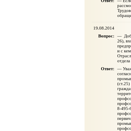
Ответ:
— Если
рассмо
Трудов
обраще
19.08.2014
Вопрос:
— Добр
26), в
предпр
и с ке
Отрасл
отдела
Ответ:
— Уваж
соглас
промыш
(ст.25
гражда
террит
профсо
профсо
8-495-
профсо
первич
промыш
профсо