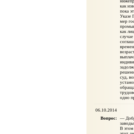
нижепр
как из
пока э
Указе 
мер го
промыш
как ли
случае
соглаш
времен
возрас
выплач
индиви
задолж
решени
суд, в
устано
обраща
трудов
одно п
06.10.2014
Вопрос:
— Добр
заводы
В этом
этот д