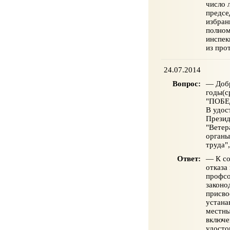
число 
предсе
избран
полном
инспек
из про
24.07.2014
Вопрос:
— Добр
годы(с
"ПОБЕ
В удос
Презид
"Ветер
органы
труда"
Ответ:
— К со
отказа
профсо
законо
присво
устана
местны
включе
удосто