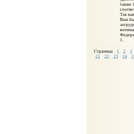
также 
соотве
Так ка
Вам бы
затруд
военны
Федера
1.
Страница
1
2
3
21
22
23
24
2