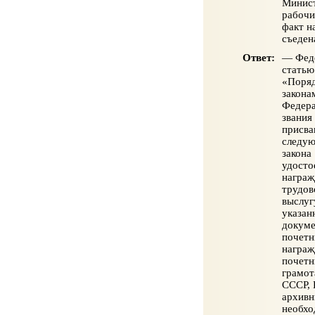
Минист
рабочи
факт н
съеден
Ответ:
— Феде
статью
«Поряд
закона
Федера
звания
присва
следую
закона
удосто
награж
трудов
выслуг
указан
докуме
почетн
награж
почетн
грамот
СССР, 
архивн
необхо