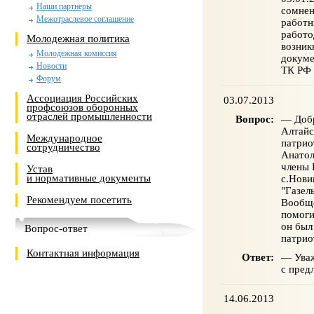
Наши партнеры
сомнен
Межотраслевое соглашение
работн
работо
Молодежная политика
возник
Молодежная комиссия
докуме
Новости
ТК РФ 
Форум
Ассоциация Российских
03.07.2013
профсоюзов оборонных
отраслей промышленности
Вопрос:
— Добр
Алтайс
Международное
патрио
сотрудничество
Анатол
члены 
Устав
и нормативные документы
с.Нови
"Газел
Рекомендуем посетить
Вообще
помоги
он был
Вопрос-ответ
патрио
Контактная информация
Ответ:
— Уваж
с пред
14.06.2013