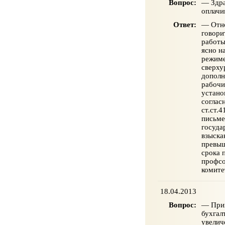
Вопрос:
— Здра
оплачи
Ответ:
— Отно
говори
работы
ясно н
режиме
сверху
дополн
рабочи
устано
соглас
ст.ст.
письме
госуда
взыска
превыш
срока 
профсо
комите
18.04.2013
Вопрос:
— Прив
бухгал
увелич