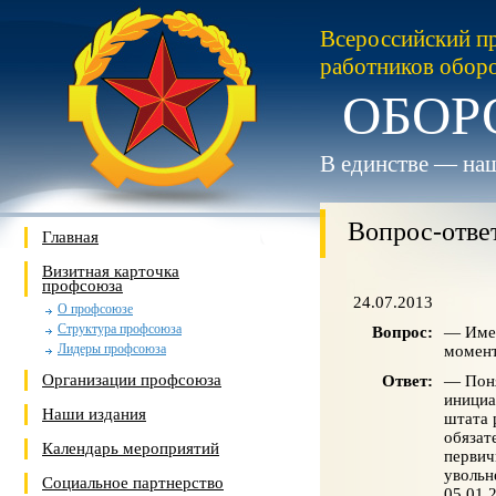
Всероссийский п
работников обор
ОБОР
В единстве — наш
Вопрос-отве
Главная
Визитная карточка
профсоюза
24.07.2013
О профсоюзе
Структура профсоюза
Вопрос:
— Имее
Лидеры профсоюза
момент
Организации профсоюза
Ответ:
— Поня
инициа
Наши издания
штата 
обязат
Календарь мероприятий
первич
увольн
Социальное партнерство
05.01.