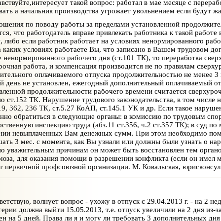
вствуйте,интересует такой вопрос: работал в мае месяце с перера
вать а начальник производства угрожает увольнением если будут ж
шения по поводу работы за пределами установленной продолжител
тся, что работодатель вправе привлекать работника к такой работе
, либо если работник работает на условиях ненормированного рабоч
а каких условиях работаете Вы, что записано в Вашем трудовом дог
 ненормированного рабочего дня (ст.101 ТК), то переработка свер
рочная работа, и компенсация производится не по правилам сверху
ительного оплачиваемого отпуска продолжительностью не менее 3
й день не установлен, ежегодный дополнительный оплачиваемый от
вленной продолжительности рабочего времени считается сверхуроч
но ст.152 ТК. Нарушение трудового законодательства, в том числе 
419, 362, 236 ТК, ст.5.27 КоАП, ст.145.1 УК и др. Если такое нару
нно обратиться в следующие органы: в комиссию по трудовым спора
рственную инспекцию труда (абз.11 ст.356, ч.2 ст.357 ТК); в суд п
нии невыплаченных Вам денежных сумм. При этом необходимо помни
ать 3 мес. с момента, как Вы узнали или должны были узнать о нар
по уважительным причинам он может быть восстановлен тем органо
юза, для оказания помощи в разрешении конфликта (если он имел 
т первичной профсоюзной организации. М. Ковальская, юрисконсу
етствую, волнует вопрос - ухожу в отпуск с 29.04.2013 г. - на 2 нед
терии должна выйти 15.05.2013, т.е. отпуск увеличили на 2 дня из-
ен на 5 дней. Права ли я и могу ли требовать 3 дополнительных дня