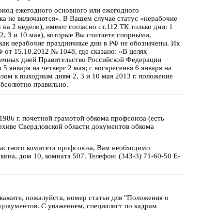
риод ежегодного основного или ежегодного
ска не включаются». В Вашем случае статус «нерабочие
на 2 недели), имеют согласно ст.112 ТК только дни: 1
2, 3 и 10 мая), которые Вы считаете спорными,
как нерабочие праздничные дни в РФ не обозначены. Их
от 15.10.2012 № 1048, где сказано: «В целях
ничных дней Правительство Российской Федерации
 января на четверг 2 мая; с воскресенья 6 января на
азом к выходным дням 2, 3 и 10 мая 2013 г. положение
абсолютно правильно.
1986 г. почетной грамотой обкома профсоюза (есть
архиве Свердловской области документов обкома
астного комитета профсоюза, Вам необходимо
кина, дом 10, комната 507. Телефон: (343-3) 71-60-50 E-
ажите, пожалуйста, номер статьи для "Положения о
документов. С уважением, специалист по кадрам