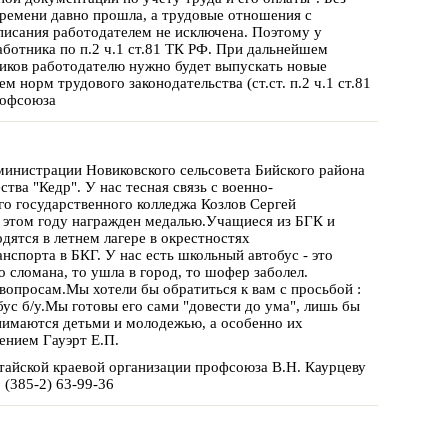
 времени давно прошла, а трудовые отношения с
писания работодателем не исключена. Поэтому у
аботника по п.2 ч.1 ст.81 ТК РФ. При дальнейшем
иков работодателю нужно будет выпускать новые
норм трудового законодательства (ст.ст. п.2 ч.1 ст.81
рофсоюза
дминистрации Новиковского сельсовета Бийского района
тва "Кедр". У нас тесная связь с военно-
го государственного колледжа Козлов Сергей
в этом году награжден медалью.Учащиеся из БГК и
дятся в летнем лагере в окрестностях
нспорта в БКГ. У нас есть школьный автобус - это
 сломана, то ушла в город, то шофер заболел.
просам.Мы хотели бы обратиться к вам с просьбой :
ус б/у.Мы готовы его сами "довести до ума", лишь бы
анимаются детьми и молодежью, а особенно их
ением Гауэрт Е.П.
айской краевой организации профсоюза В.Н. Каурцеву
 (385-2) 63-99-36