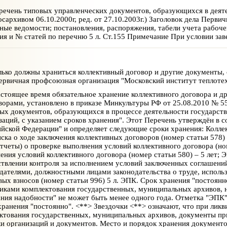
ечень типовых управленческих документов, образующихся в деятел
Росархивом 06.10.2000г, ред. от 27.10.2003г.) Заголовок дела Перв
ные ведомости; постановления, распоряжения, табели учета рабочег
ия и № статей по перечню 5 л. Ст.155 Примечание При условии зав
ько должны храниться коллективный договор и другие документы, 
первичная профсоюзная организация "Московский институт теплоте
стоящее время обязательное хранение коллективного договора и д
ворами, установлено в приказе Минкультуры РФ от 25.08.2010 № 
ых документов, образующихся в процессе деятельности государств
заций, с указанием сроков хранения". Этот Перечень утверждён в 
ийской Федерации" и определяет следующие сроки хранения: Коллек
ска о ходе заключения коллективных договоров (номер статьи 578) 
отчеты) о проверке выполнения условий коллективного договора (но
ения условий коллективного договора (номер статьи 580) – 5 лет; 
твлении контроля за исполнением условий заключенных соглашени
дателями, должностными лицами законодательства о труде, исполь
вых взносов (номер статьи 996) 5 л. ЭПК. Срок хранения "постоян
иками комплектования государственных, муниципальных архивов, н
ния надобности" не может быть менее одного года. Отметка "ЭПК" 
хранения "постоянно". <**> Звездочки <**> означают, что при лик
ктования государственных, муниципальных архивов, документы пр
и организаций и документов. Место и порядок хранения документ