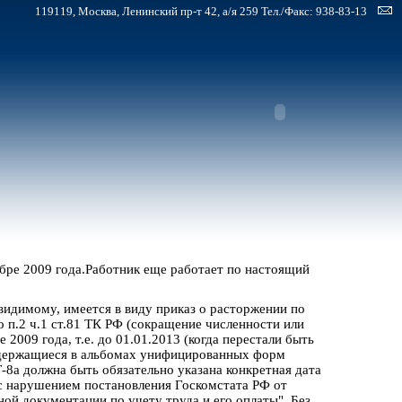
119119, Москва, Ленинский пр-т 42, а/я 259 Тел./Факс: 938-83-13
бре 2009 года.Работник еще работает по настоящий
видимому, имеется в виду приказ о расторжении по
 п.2 ч.1 ст.81 ТК РФ (сокращение численности или
2009 года, т.е. до 01.01.2013 (когда перестали быть
держащиеся в альбомах унифицированных форм
-8а должна быть обязательно указана конкретная дата
 с нарушением постановления Госкомстата РФ от
й документации по учету труда и его оплаты". Без