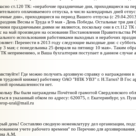
асно ст.120 ТК: «нерабочие праздничные дни, приходящиеся на пе
ительного оплачиваемого отпуска, в число календарных дней отпу
ичные дни», приходящиеся на период Вашего отпуска (с 29.04.2013 
Праздник Весны и Труда и 9 мая - День Победы. Остальные три дня (
чими праздничными днями не являются, поскольку они в ст.112 ТК 
с на май произведен на основании Постановления Правительства РФ 
ального использования работниками выходных и нерабочих празд
овляет: Перенести в 2013 году следующие выходные дни: с субботы 5
у 3 мая; с понедельника 25 февраля на пятницу 10 мая». Таким обр
9 ТК неприменимо, и Ваша бухгалтерия поступает в данном случае 
вствуйте! Где можно получить архивную справку о награждении в 
 в трудовой книжке) работнику ОАО "НПК УВЗ" г. Н.Тагил? В Гос 
ной промышленности нет.
ольку Вы были награждены Почётной грамотой Свердловского обл
ться в указанный обком по адресу: 620075, г. Екатеринбург, ул. Пуш
prop-ural@mail.ru
ый день! Составляю сводную номенклатуру дел организации, подск
ованном учете рабочего времени" по Перечню для архивирования 
на А.М.