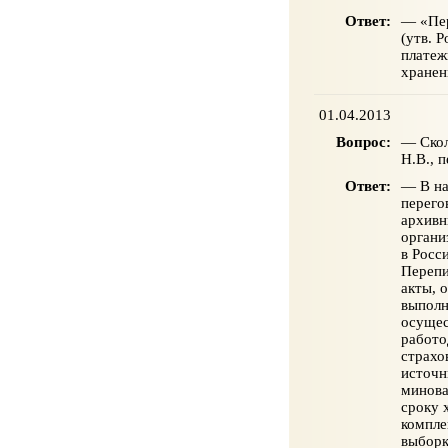
Ответ:
— «Пер
(утв. 
платеж
хранен
01.04.2013
Вопрос:
— Скол
Н.В., 
Ответ:
— В на
перего
архивн
органи
в Росс
Перепи
акты, 
выполн
осущес
работо
страхо
источн
минова
сроку 
компле
выборк