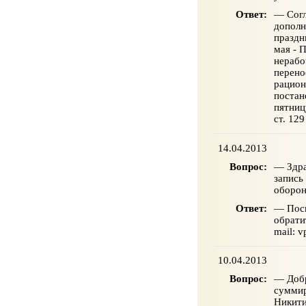
Ответ:
— Согл
дополн
праздн
мая - 
нерабо
перено
рацион
постан
пятниц
ст. 12
14.04.2013
Вопрос:
— Здра
запись
оборон
Ответ:
— Поск
обрати
mail: v
10.04.2013
Вопрос:
— Добр
суммир
Никити