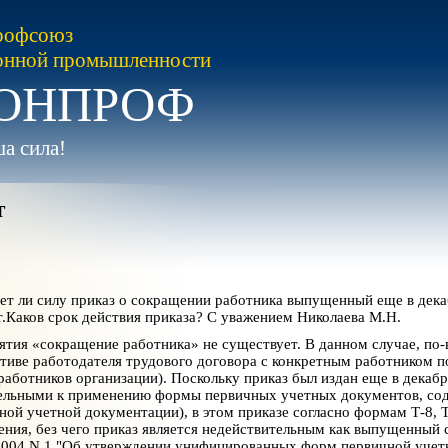
рофсоюз
онной промышленности
ОНПРОФ
а сила!
т
т ли силу приказ о сокращении работника выпущенный еще в дека
.Каков срок действия приказа? С уважением Николаева М.Н.
тия «сокращение работника» не существует. В данном случае, по-
тиве работодателя трудового договора с конкретным работником по
работников организации). Поскольку приказ был издан еще в декабре 
ельными к применению формы первичных учетных документов, со
ной учетной документации), в этом приказе согласно формам Т-8, Т
ения, без чего приказ является недействительным как выпущенный
2004 N 1 "Об утверждении унифицированных форм первичной учетно