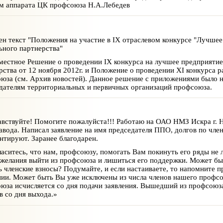
м аппарата ЦК профсоюза Н.А.Лебедев
н текст "Положения на участие в IХ отраслевом конкурсе "Лучшее 
ьного партнерства"
естное Решение о проведении IХ конкурса на лучшее предприятие 
рства от 12 ноября 2012г. и Положение о проведении XI конкурса р
юза (см. Архив новостей). Данное решение с приложениями было н
дателям территориальных и первичных организаций профсоюза.
вствуйте! Помогите пожалуйста!!! Работаю на ОАО НМЗ Искра г. 
завода. Написал заявление на имя председателя ППО, долгов по чле
нтируют. Заранее благодарен.
аситесь, что нам, профсоюзу, помогать Вам покинуть его ряды не 
 желания выйти из профсоюза и лишиться его поддержки. Может бы
ь членские взносы? Подумайте, и если настаиваете, то напомните
нии. Может быть Вы уже исключены из числа членов нашего профсою
юза исчисляется со дня подачи заявления. Вышедший из профсоюза
в со дня выхода.»