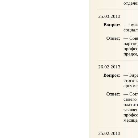
отдело
25.03.2013
Вопрос:
— нуже
социал
Ответ:
— Совм
партне
профсо
предсе
26.02.2013
Вопрос:
— Здра
этого 
аргуме
Ответ:
— Согл
своего
платит
заявле
профсо
месяце
25.02.2013