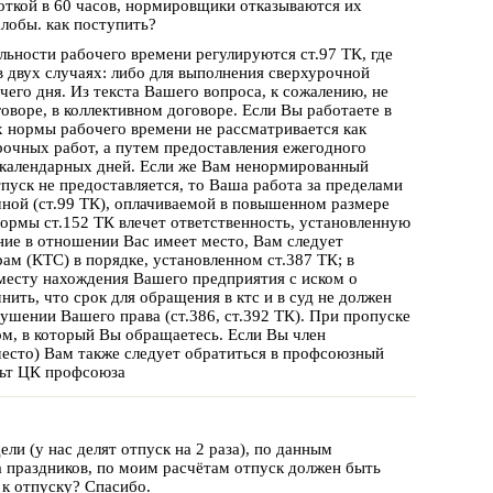
боткой в 60 часов, нормировщики отказываются их
алобы. как поступить?
ьности рабочего времени регулируются ст.97 ТК, где
 в двух случаях: либо для выполнения сверхурочной
его дня. Из текста Вашего вопроса, к сожалению, не
оворе, в коллективном договоре. Если Вы работаете в
х нормы рабочего времени не рассматривается как
рочных работ, а путем предоставления ежегодного
 календарных дней. Если же Вам ненормированный
пуск не предоставляется, то Ваша работа за пределами
ной (ст.99 ТК), оплачиваемой в повышенном размере
нормы ст.152 ТК влечет ответственность, установленную
шение в отношении Вас имеет место, Вам следует
м (КТС) в порядке, установленном ст.387 ТК; в
о месту нахождения Вашего предприятия с иском о
ть, что срок для обращения в ктс и в суд не должен
ушении Вашего права (ст.386, ст.392 ТК). При пропуске
м, в который Вы обращаетесь. Если Вы член
место) Вам также следует обратиться в профсоюзный
льт ЦК профсоюза
ели (у нас делят отпуск на 2 раза), по данным
за праздников, по моим расчётам отпуск должен быть
 к отпуску? Спасибо.