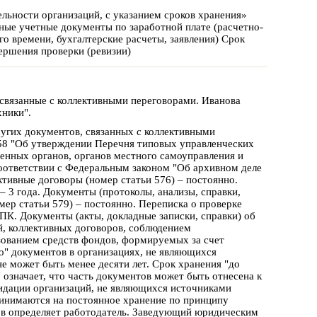
ьности организаций, с указанием сроков хранения»
ичные учетные документы по заработной плате (расчетно-
о времени, бухгалтерские расчеты, заявления) Срок
ершения проверки (ревизии)
связанные с коллективными переговорами. Иванова
хники".
ругих документов, связанных с коллективными
558 "Об утверждении Перечня типовых управленческих
енных органов, органов местного самоуправления и
соответствии с Федеральным законом "Об архивном деле
тивные договоры (номер статьи 576) – постоянно.
– 3 года. Документы (протоколы, анализы, справки,
мер статьи 579) – постоянно. Переписка о проверке
ЭПК. Документы (акты, докладные записки, справки) об
й, коллективных договоров, соблюдением
зованием средств фондов, формируемых за счет
но" документов в организациях, не являющихся
е может быть менее десяти лет. Срок хранения "до
означает, что часть документов может быть отнесена к
видации организаций, не являющихся источниками
инимаются на постоянное хранение по принципу
ов определяет работодатель. Заведующий юридическим