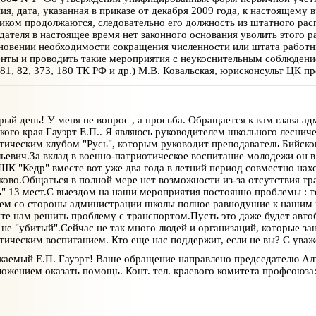
ия, дата, указанная в приказе от декабря 2009 года, к настоящему
иком продолжаются, следовательно его должность из штатного рас
дателя в настоящее время нет законного основания уволить этого р
новении необходимости сокращения численности или штата работн
нты и проводить такие мероприятия с неукоснительным соблюдением 
81, 82, 373, 180 ТК РФ и др.) М.В. Ковальская, юрисконсульт ЦК п
ый день! У меня не вопрос , а просьба. Обращается к вам глава а
кого края Гауэрт Е.П.. Я являюсь руководителем школьного лесничес
тическим клубом "Русь", которым руководит преподаватель Бийско
ьевич.За вклад в военно-патриотическое воспитание молодежи он 
ШК "Кедр" вместе вот уже два года в летний период совместно нахо
ково.Общаться в полной мере нет возможности из-за отсутствия тра
ь" 13 мест.С выездом на наши мероприятия постоянно проблемы : то
м со стороны администрации школы полное равнодушие к нашим во
те нам решить проблему с транспортом.Пусть это даже будет автоб
 не "убитый".Сейчас не так много людей и организаций, которые з
тическим воспитанием. Кто еще нас поддержит, если не вы? С уваж
аемый Е.П. Гауэрт! Ваше обращение направлено председателю Алт
ложением оказать помощь. Конт. тел. краевого комитета профсоюза: