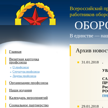
Всероссийский п
работников обор
ОБОР
В единстве — наш
Архив новос
Главная
Визитная карточка
профсоюза
31.01.2018
.
О профсоюзе
УВ
Структура профсоюза
Лидеры профсоюза
СА
Организации профсоюза
ПР
Ро
Наши издания
РО
ros
Календарь мероприятий
Социальное партнерство
29.01.2018
.