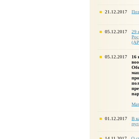
21.12.2017
Поз
05.12.2017
29 
Рос
(А
05.12.2017
16
воо
Об
маш
про
пол
пре
пар
Мат
01.12.2017
В к
пуг
14.11.2017
О с