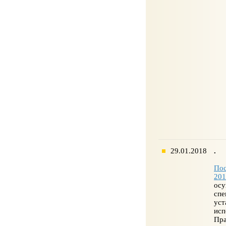
29.01.2018
.
Пос
20
осу
сп
ус
исп
Пра