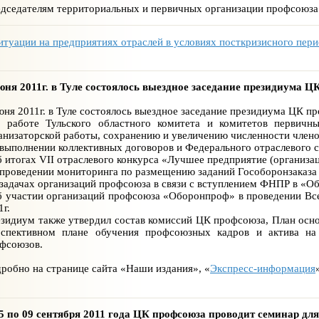
дседателям территориальных и первичных организации профсоюза
итуации на предприятиях отраслей в условиях посткризисного пери
юня 2011г. в Туле состоялось выездное заседание президиума Ц
юня 2011г. в Туле состоялось выездное заседание президиума ЦК п
 работе Тульского областного комитета и комитетов первич
анизаторской работы, сохранению и увеличению численности чле
 выполнении коллективных договоров и Федерального отраслевого с
б итогах VII отраслевого конкурса «Лучшее предприятие (организац
 проведении мониторинга по размещению заданий Гособоронзаказа 
 задачах организаций профсоюза в связи с вступлением ФНПР в «
б участии организаций профсоюза «Оборонпроф» в проведении Все
1г.
зидиум также утвердил состав комиссий ЦК профсоюза, План осно
спективном плане обучения профсоюзных кадров и актива на
фсоюзов.
робно на странице сайта «Наши издания», «
Экспресс-информация
5 по 09 сентября 2011 года ЦК профсоюза проводит семинар дл