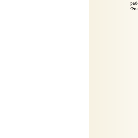
раб
Фин