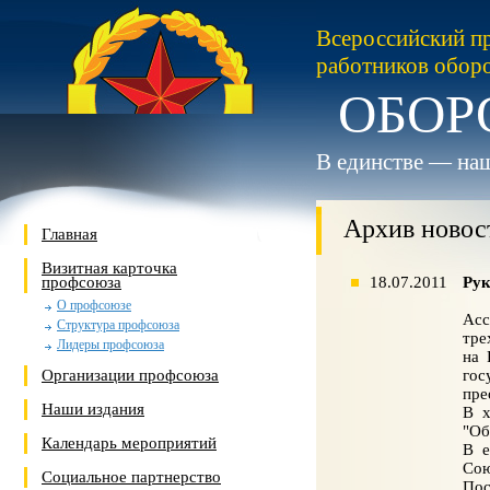
Всероссийский п
работников обор
ОБОР
В единстве — наш
Архив новос
Главная
Визитная карточка
профсоюза
18.07.2011
Рук
О профсоюзе
Асс
Структура профсоюза
тре
Лидеры профсоюза
на 
Организации профсоюза
гос
пре
Наши издания
В х
"Об
Календарь мероприятий
В е
Сою
Социальное партнерство
Пос