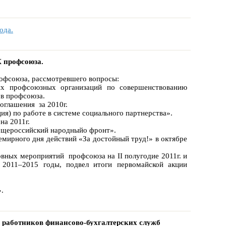
ода.
К профсоюза.
рофсоюза, рассмотревшего вопросы:
ных профсоюзных организаций по совершенствованию
нов профсоюза.
оглашения за 2010г.
ия) по работе в системе социального партнерства».
на 2011г.
Общероссийский народныйо фронт».
мирного дня действий «За достойный труд!» в октябре
вных мероприятий профсоюза на II полугодие 2011г. и
 2011–2015 годы, подвел итоги первомайской акции
».
я работников финансово-бухгалтерских служб