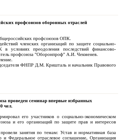
сийских профсоюзов оборонных отраслей
 общероссийских профсоюзов ОПК.
вий членских организаций по защите социально-
К в условиях преодоления последствий финансово-
датель профсоюза "Оборонпроф" А.И. Чекменев.
ление.
едателя ФНПР Д.М. Кришталь и начальник Правового
союза проведен семинар впервые избранных
0 чел.
мировал его участников о социально-экономическом
оюза и его организаций по защите прав и интересов
провели занятия по темам: Устав и нормативная база
р и Федеральное отраслевое соглашение, Организация