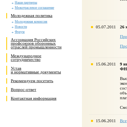
Наши партнеры
Межотраслевое соглашение
Молодежная политика
Молодежная комиссия
05.07.2011
26 
Новости
Форум
При
Ассоциация Российских
профсоюзов оборонных
Про
отраслей промышленности
Международное
сотрудничество
15.06.2011
9 и
Устав
ФНП
и нормативные документы
Выс
Рекомендуем посетить
эко
сос
Вопрос-ответ
объ
пла
Контактная информация
Смо
15.06.2011
Все