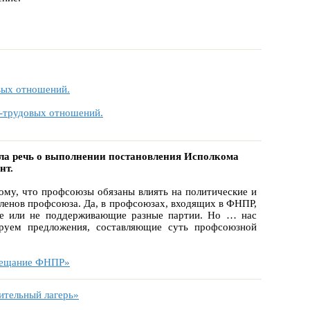
вых отношений.
о-трудовых отношений.
шла речь о выполнении постановления Исполкома
нт.
му, что профсоюзы обязаны влиять на политические и
членов профсоюза. Да, в профсоюзах, входящих в ФНПР,
ие или не поддерживающие разные партии. Но … нас
уем предложения, составляющие суть профсоюзной
овещание ФНПР»
ительный лагерь»