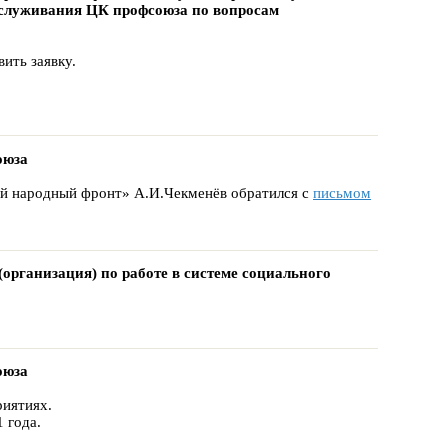
бслуживания ЦК профсоюза по вопросам
ить заявку.
оюза
й народный фронт» А.И.Чекменёв обратился с
письмом
организация) по работе в системе социального
оюза
риятиях.
 года.