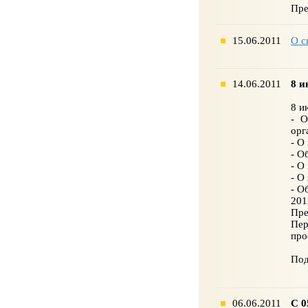
Пре
15.06.2011
О с
14.06.2011
8 и
8 и
- О
орг
- О
- О
- О
- О
- О
201
Пре
Пер
про
Под
06.06.2011
С 0