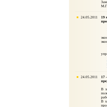
Зам
М.Г
24.05.2011
19 
пр
В р
С д
эко
эко
По 
В р
упр
24.05.2011
17 
пре
В х
пол
раб
В х
про