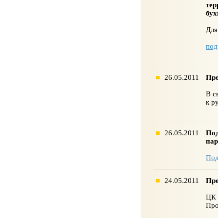
тер
бух
Для
под
26.05.2011
Пре
В с
к р
26.05.2011
Под
пар
Под
24.05.2011
Пре
ЦК 
Про