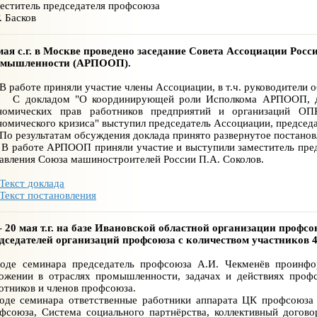
еститель председателя профсоюза
. Басков
мая с.г. в Москве проведено заседание Совета Ассоциации Рос
омышленности (АРПООП).
аботе приняли участие члены Ассоциации, в т.ч. руководители
окладом "О координирующей роли Исполкома АРПООП, дейст
номических прав работников предприятий и организаций ОП
номического кризиса" выступил председатель Ассоциации, предсе
результатам обсуждения доклада принято развернутое постанов
аботе АРПООП приняли участие и выступили заместитель предс
авления Союза машиностроителей России П.А. Соколов.
Текст доклада
Текст постановления
– 20 мая т.г. на базе Ивановской областной организации проф
дседателей организаций профсоюза с количеством участников 4
оде семинара председатель профсоюза А.И. Чекменёв проинфор
ожении в отраслях промышленности, задачах и действиях профс
отников и членов профсоюза.
оде семинара ответственные работники аппарата ЦК профсоюза 
фсоюза, Система социального партнёрства, коллективный догово