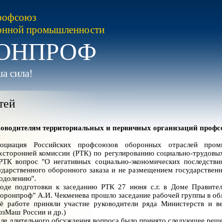
рофсоюз
онной промышленности
ОНПРОФ
а сила!
тей
оводителям территориальных и первичных организаций профс
оциация Российских профсоюзов оборонных отраслей промы
хсторонней комиссии (РТК) по регулированию социально-трудовы
РТК вопрос "О негативных социально-экономических последстви
ударственного оборонного заказа и не размещением государственн
одолению".
оде подготовки к заседанию РТК 27 июня с.г. в Доме Правите
оронпроф" А.И. Чекменева прошло заседание рабочей группы в об
ё работе приняли участие руководители ряда Министерств и в
зМаш России и др.)
ле длительного обсуждения вопроса было принято следующее реш