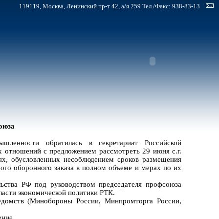
119119, Москва, Ленинский пр-т 42, а/я 259 Тел./Факс: 938-83-13
оюза
шленности обратилась в секретариат Российской
х отношений с предложением рассмотреть 29 июня с.г.
ях, обусловленных несоблюдением сроков размещения
ого оборонного заказа в полном объеме и мерах по их
льства РФ под руководством председателя профсоюза
ласти экономической политики РТК.
едомств (Минобороны России, Минпромторга России,
ение.