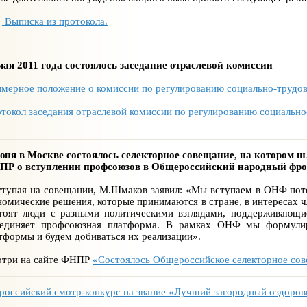
Выписка из протокола.
мая 2011 года состоялось заседание отраслевой комиссии
мерное положение о комиссии по регулированию социально-трудо
токол заседания отраслевой комиссии по регулированию социальн
юня в Москве состоялось селекторное совещание, на котором 
Р о вступлении профсоюзов в Общероссийский народный фро
тупая на совещании, М.Шмаков заявил: «Мы вступаем в ОНФ пото
номические решения, которые принимаются в стране, в интересах 
тоят люди с разными политическими взглядами, поддерживающ
единяет профсоюзная платформа. В рамках ОНФ мы формулир
тформы и будем добиваться их реализации».
три на сайте ФНПР
«Состоялось Общероссийское селекторное с
российский смотр-конкурс на звание «Лучший загородный оздоров