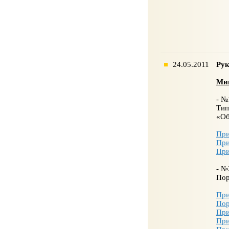
24.05.2011
Рук
Мин
- №
Тип
«Об
При
При
При
- №
Пор
При
По
При
При