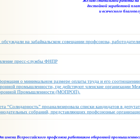
Желаю стабильной работы на 
достойной заработной плат
и всяческого благопол
 обсуждали на забайкальском совещании профсоюзы, работодатели
вление пресс-службы ФНПР
ормация о минимальном размере оплаты труда и его соотношении 
ронной промышленности, где действуют членские организации М
оронной Промышленности (МОПРОП).
ета “Солидарность” проанализировала списки кандидатов в депута
онодательных собраний, представляющих профсоюзные организаци
т имени Всероссийского профсоюза работников оборонной промышленност