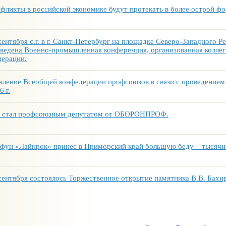
фликты в российской экономике будут протекать в более острой фо
сентября с.г. в г. Санкт-Петербург на площадке Северо-Западного
ведена Военно-промышленная конференция, организованная колле
ерации.
вление Всеобщей конфедерации профсоюзов в связи с проведением 
6 г.
 стал профсоюзным депутатом от ОБОРОНПРОФ.
фун «Лайнрок» принес в Приморский край большую беду – тысячи
сентября состоялось Торжественное открытие памятника В.В. Бах