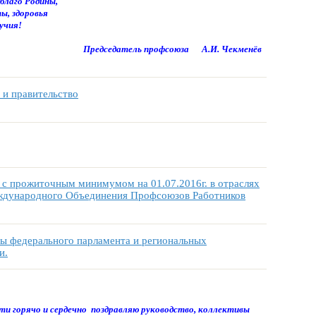
благо Родины,
ы, здоровья
учия!
Председатель профсоюза А.И. Чекменёв
 и правительство
с прожиточным минимумом на 01.07.2016г. в отраслях
еждународного Объединения Профсоюзов Работников
ты федерального парламента и региональных
и.
и горячо и сердечно поздравляю руководство, коллективы