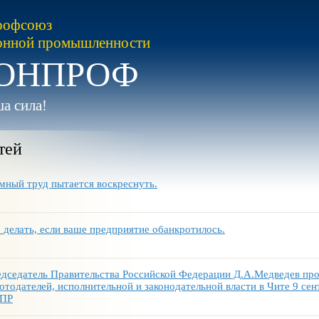
рофсоюз
онной промышленности
ОНПРОФ
а сила!
тей
мный труд пытается воскреснуть.
 делать, если ваше предприятие обанкротилось.
дседатель Правительства Российской Федерации Д.А.Медведев про
отодателей, исполнительной и законодательной власти в Чите 9 се
ПР