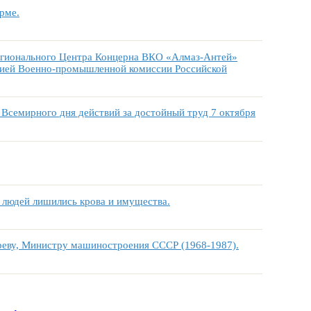
рме.
 Регионального Центра Концерна ВКО «Алмаз-Антей»
гией Военно-промышленной комиссии Российской
Всемирного дня действий за достойный труд 7 октября
 людей лишились крова и имущества.
иреву, Министру машиностроения СССР (1968-1987).