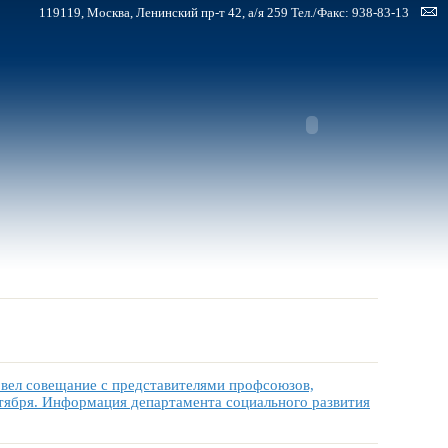
119119, Москва, Ленинский пр-т 42, а/я 259 Тел./Факс: 938-83-13
вел совещание с представителями профсоюзов,
нтября. Информация департамента социального развития