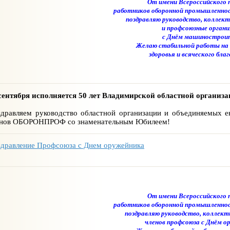
От имени Всероссийского 
работников оборонной промышленност
поздравляю руководство, коллек
и профсоюзные органи
с Днём машинострои
Желаю стабильной работы на 
здоровья и всяческого бла
сентября исполняется 50 лет Владимирской областной организ
дравляем руководство областной организации и объединяемых е
енов ОБОРОНПРОФ со знаменательным Юбилеем!
дравление Профсоюза с Днем оружейника
От имени Всероссийского 
работников оборонной промышленност
поздравляю руководство, коллект
членов профсоюза с Днём о