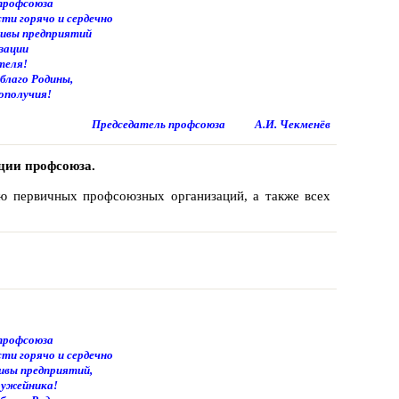
профсоюза
и горячо и сердечно
тивы предприятий
зации
теля!
благо Родины,
гополучия!
Председатель профсоюза А.И. Чекменёв
ации профсоюза.
ю первичных профсоюзных организаций, а также всех
профсоюза
и горячо и сердечно
ивы предприятий,
ружейника!