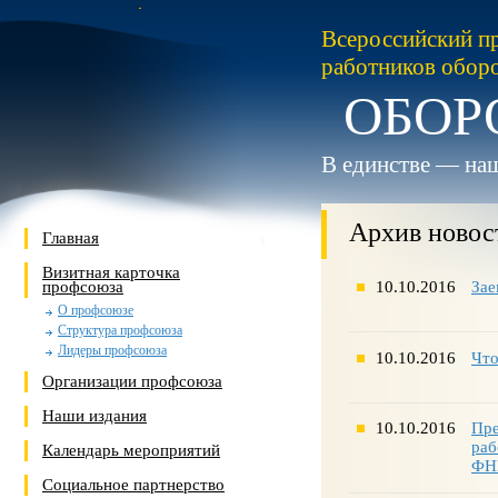
Всероссийский п
работников обор
ОБОР
В единстве — наш
Архив новос
Главная
Визитная карточка
профсоюза
10.10.2016
Зае
О профсоюзе
Структура профсоюза
Лидеры профсоюза
10.10.2016
Что
Организации профсоюза
Наши издания
10.10.2016
Пре
раб
Календарь мероприятий
ФН
Социальное партнерство