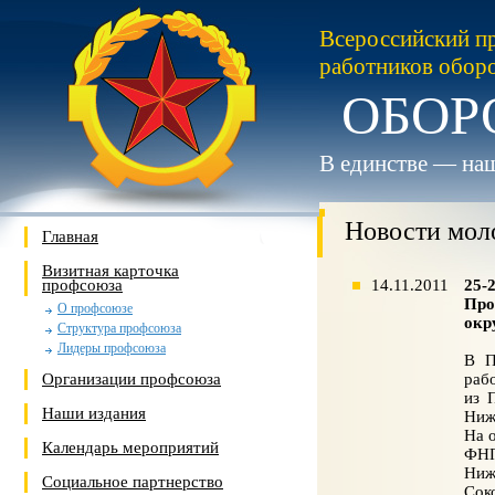
Всероссийский п
работников обор
ОБОР
В единстве — наш
Новости мол
Главная
Визитная карточка
профсоюза
14.11.2011
25-
Про
О профсоюзе
окр
Структура профсоюза
Лидеры профсоюза
В П
Организации профсоюза
раб
из 
Наши издания
Ниж
На 
Календарь мероприятий
ФНП
Ниж
Социальное партнерство
Сок