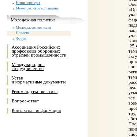
Наши партнеры
Оце
Межотраслевое соглашение
«Ор
уча
Молодежная политика
фед
под
Молодежная комиссия
нац
Новости
уча
Форум
важ
25 
Ассоциация Российских
профсоюзов оборонных
тем
отраслей промышленности
акт
при
Международное
спо
сотрудничество
рег
тем
Устав
и нормативные документы
рас
реа
Рекомендуем посетить
усм
все
Вопрос-ответ
воз
про
Контактная информация
тру
аби
Пос
пои
спо