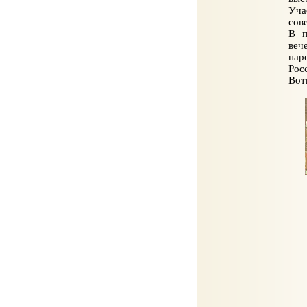
Уча
сов
В п
веч
нар
Рос
Вот