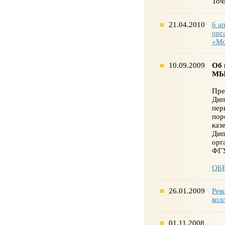
Точ
21.04.2010
6 а
орг
«Мо
10.09.2009
Об 
МЫ!
Пре
Дип
пер
пор
каз
Дип
орг
ФГУ
ОБ
26.01.2009
Рек
кол
01.11.2008