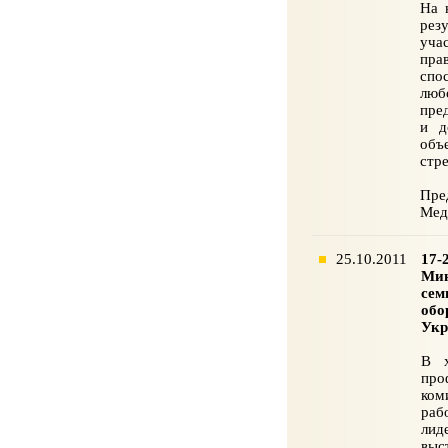
На 
рез
уча
пра
спо
люб
пред
и д
объ
стр
Пре
Мед
25.10.2011
17-
Мин
сем
обо
Укр
В х
про
ком
раб
лид
выс