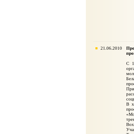
21.06.2010
Про
пр
С 1
орг
мол
Бел
про
При
рас
соц
В х
про
«Мо
тре
Вох
Уча