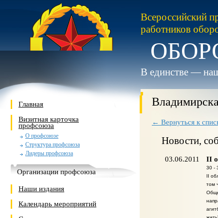
Всероссийский п
работников обор
ОБОР
В единстве — наш
Владимирска
Главная
Визитная карточка
← Вернуться к спис
профсоюза
О профсоюзе
Новости, со
Структура профсоюза
Лидеры профсоюза
03.06.2011
II 
30 -
Организации профсоюза
II о
том 
Наши издания
Обще
напр
Календарь мероприятий
агит
жить