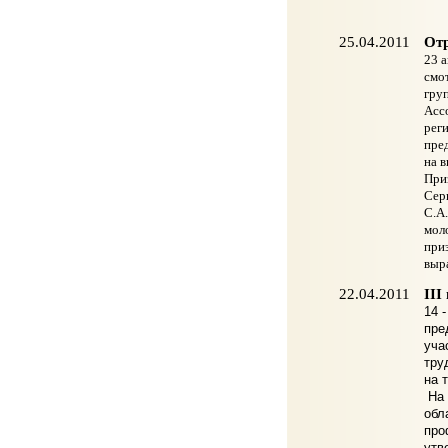
25.04.2011
Отр
23 а
смо
гру
Асс
рег
пре
на 
Приз
Серг
С.А.
мол
при
выр
22.04.2011
III
14 
пре
уча
тру
на 
На 
обл
про
утв